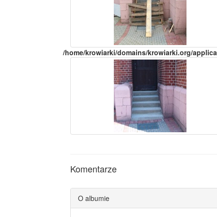
/home/krowiarki/domains/krowiarki.org/applica
Komentarze
O albumie