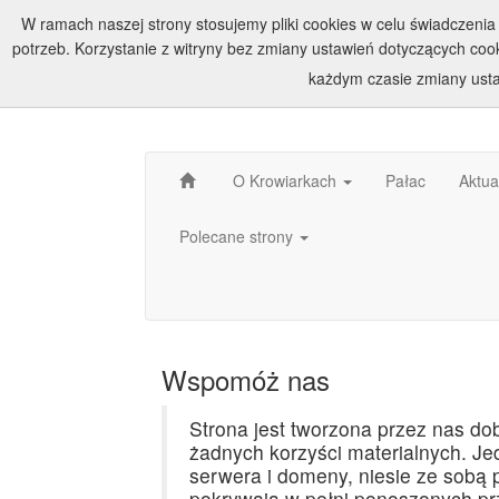
W ramach naszej strony stosujemy pliki cookies w celu świadczen
potrzeb. Korzystanie z witryny bez zmiany ustawień dotyczących c
każdym czasie zmiany usta
O Krowiarkach
Pałac
Aktua
Polecane strony
Wspomóż nas
Strona jest tworzona przez nas do
żadnych korzyści materialnych. Jed
serwera i domeny, niesie ze sobą p
pokrywają w pełni ponoszonych prz