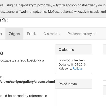
enia usług na najwyższym poziomie, w tym w sposób dostosowany do ind
ieszczane w Twoim urządzeniu. Możesz dokonać w każdym czasie zmia
ci
Zdjęcia
Filmiki
O stronie
Polecane strony
O albumie
ka
odzące z starego kościółka a
Dodał(a):
Klaudiusz
Dodano: 18-05-2010
Kategorie:
Religia
in
/views/scripts/gallery/album.phtml
Poleć innym
should be passed by reference in