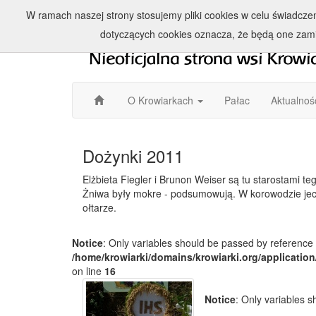
W ramach naszej strony stosujemy pliki cookies w celu świadcz
dotyczących cookies oznacza, że będą one zam
O Krowiarkach
Pałac
Aktualnoś
Dożynki 2011
Elżbieta Fiegler i Brunon Weiser są tu starostami t
Żniwa były mokre - podsumowują. W korowodzie jec
ołtarze.
Notice
: Only variables should be passed by reference 
/home/krowiarki/domains/krowiarki.org/application
on line
16
Notice
: Only variables 