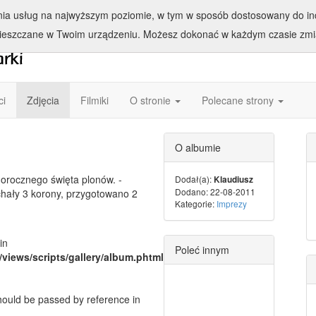
enia usług na najwyższym poziomie, w tym w sposób dostosowany do ind
ieszczane w Twoim urządzeniu. Możesz dokonać w każdym czasie zmia
ci
Zdjęcia
Filmiki
O stronie
Polecane strony
O albumie
egorocznego święta plonów. -
Dodał(a):
Klaudiusz
Dodano: 22-08-2011
hały 3 korony, przygotowano 2
Kategorie:
Imprezy
in
Poleć innym
/views/scripts/gallery/album.phtml
should be passed by reference in