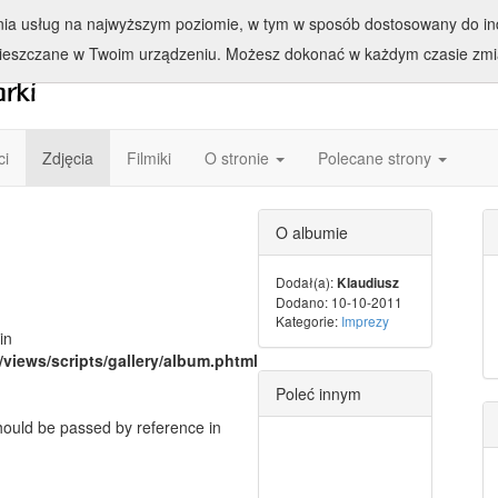
enia usług na najwyższym poziomie, w tym w sposób dostosowany do ind
ieszczane w Twoim urządzeniu. Możesz dokonać w każdym czasie zmia
ci
Zdjęcia
Filmiki
O stronie
Polecane strony
O albumie
Dodał(a):
Klaudiusz
Dodano: 10-10-2011
Kategorie:
Imprezy
in
/views/scripts/gallery/album.phtml
Poleć innym
should be passed by reference in