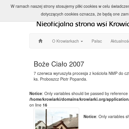
W ramach naszej strony stosujemy pliki cookies w celu świadcz
dotyczących cookies oznacza, że będą one zam
O Krowiarkach
Pałac
Aktualnoś
Boże Ciało 2007
7 czerwca wyruszyła procesja z kościoła NMP do czte
ks. Proboszcz Piotr Popanda.
Notice
: Only variables should be passed by reference 
/home/krowiarki/domains/krowiarki.org/application
on line
16
Notice
: Only variables 