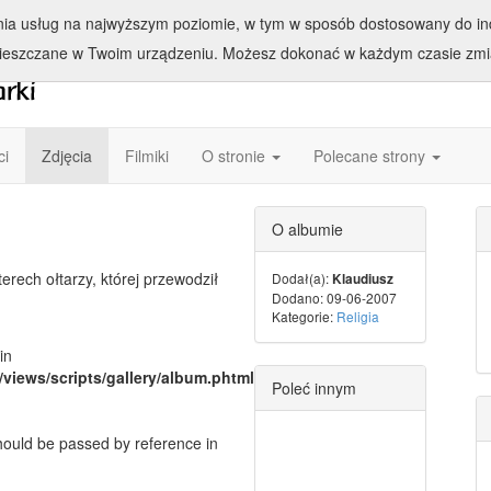
enia usług na najwyższym poziomie, w tym w sposób dostosowany do ind
ieszczane w Twoim urządzeniu. Możesz dokonać w każdym czasie zmia
ci
Zdjęcia
Filmiki
O stronie
Polecane strony
O albumie
rech ołtarzy, której przewodził
Dodał(a):
Klaudiusz
Dodano: 09-06-2007
Kategorie:
Religia
in
/views/scripts/gallery/album.phtml
Poleć innym
should be passed by reference in