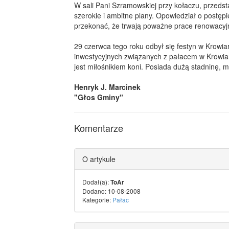
W sali Pani Szramowskiej przy kołaczu, przeds
szerokie i ambitne plany. Opowiedział o postępie
przekonać, że trwają poważne prace renowacyj
29 czerwca tego roku odbył się festyn w Krowi
inwestycyjnych związanych z pałacem w Krowiark
jest miłośnikiem koni. Posiada dużą stadninę, m
Henryk J. Marcinek
"Głos Gminy"
Komentarze
O artykule
Dodał(a):
ToAr
Dodano: 10-08-2008
Kategorie:
Pałac