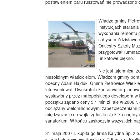
postawieniem paru rusztowań nie prowadzono 
Władze gminy Pietrow
instytucjach starani
wykonania remontu p
sołtysem Zdzisławe
Orkiestry Szkoły Mu
przygotował iluminacj
unikatowe piękno.
Nie jest tajemnicą, 
niesolidnym właścicielom. Władzom gminy pomag
obecny Adam Hajduk. Gmina Pietrowice Wielkie
interweniował. Dwukrotnie konserwator planował k
wystawiony przez małopolskiego developera w I
początku żądano ceny 5,1 mln zł, ale w 2006 r. 
obciążany wielomilionowymi zabezpieczeniami p
międzyczasie do wójta zgłosiło się kilku chętn
sanatorium. W końcu zaskoczyła wszystkich nagł
31 maja 2007 r. kupiła go firma Kalydna Sp. z o
wtedy było równowartością ok. 2,5 mln zł. Krót