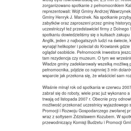
zorganizowano spotkanie z pełnomocnikiem Ka
reprezentowali: Wójt Gminy Andrzej Wawrzyne
Gminy Henryk J. Marcinek. Na spotkanie przyby
zabytków oraz zaproszeni przez gminę history
uczestniczył też przedstawiciel firmy z Dolnego
spotkaniu dowiedzieliśmy się o kulisach zakupu
Anglik, jeden z najbogatszych ludzi na świecie, 
wynajął helikopter i poleciał do Krowiarek gdz
oglądał osobiście. Pełnomocnik inwestora jeszcz
tam rezydencja czy muzeum. O tym we wrześniu
Władze gminy zadeklarowały wszelką możliwą 
pełnomocnika, pójdzie co najmniej 3 mln dolar
wsparcie jak przekona się, że właściciel sam r
Właśnie minął rok od spotkania w czerwcu 2007 
zabrał się do roboty, wiele prac już wykonano a
trwają od listopada 2007 r. Obecnie przy odnowi
możliwość przekonać uczestnicy wyjazdowego s
Promocji i Rozwoju Gospodarczego zwołanej pr
wraz z sołtysem Zdzisławem Kozubem. W spotkan
przewodniczący Komisji Budżetu i Promocji Gm