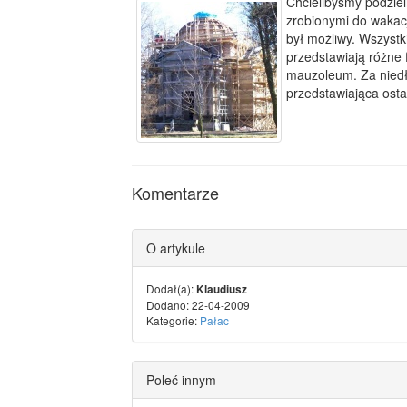
Chcielibyśmy podziel
zrobionymi do wakacj
był możliwy. Wszystk
przedstawiają różne 
mauzoleum. Za niedł
przedstawiająca ostat
Komentarze
O artykule
Dodał(a):
Klaudiusz
Dodano: 22-04-2009
Kategorie:
Pałac
Poleć innym