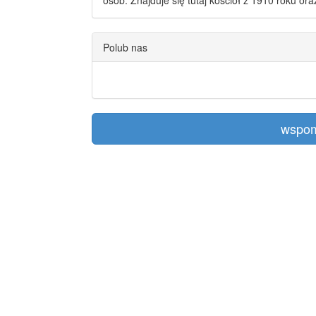
osób. Znajduje się tutaj kościół z 1910 roku or
Polub nas
wspom