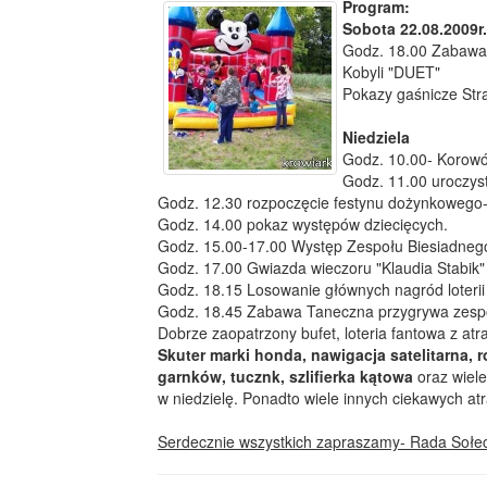
Program:
Sobota 22.08.2009r.
Godz. 18.00 Zabawa 
Kobyli "DUET"
Pokazy gaśnicze Str
Niedziela
Godz. 10.00- Korow
Godz. 11.00 uroczyst
Godz. 12.30 rozpoczęcie festynu dożynkowego- 
Godz. 14.00 pokaz występów dziecięcych.
Godz. 15.00-17.00 Występ Zespołu Biesiadne
Godz. 17.00 Gwiazda wieczoru "Klaudia Stabik"
Godz. 18.15 Losowanie głównych nagród loterii 
Godz. 18.45 Zabawa Taneczna przygrywa zes
Dobrze zaopatrzony bufet, loteria fantowa z at
Skuter marki honda, nawigacja satelitarna,
garnków, tucznk, szlifierka kątowa
oraz wiel
w niedzielę. Ponadto wiele innych ciekawych atr
Serdecznie wszystkich zapraszamy- Rada Sołec