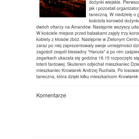
dożynki wiejskie. Pierwsz
jak i pozostali organizat
taneczną. W niedzielę o 
kościoła korowód dożynko
dwóch ołtarzy na Amandów. Następnie wszyscy udali
W kościele miejsce przed balaskami zajęły trzy ko
kobiety z kłosów zbóż. Następnie w Zielonym Centr
zaraz po niej zaprezentowały swoje umiejętności dzi
zagościł zespół biesiadny "Hanuta" a po nim zaśpie
zegarkach ukazała się godzina 18.15 rozpoczęło si
loterii fantowej. Skuterem odjechał mieszkaniec Dzi
mieszkaniec Krowiarek Andrzej Ruchała. Po losowa
taneczna, która dzięki kilku mieszkańcom Krowiarek
Komentarze