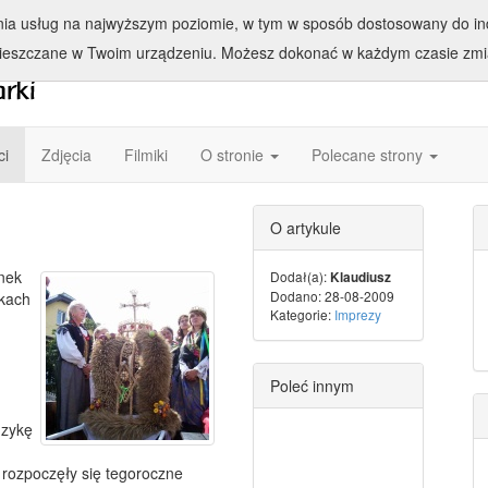
enia usług na najwyższym poziomie, w tym w sposób dostosowany do ind
ieszczane w Twoim urządzeniu. Możesz dokonać w każdym czasie zmia
ci
Zdjęcia
Filmiki
O stronie
Polecane strony
O artykule
nek
Dodał(a):
Klaudiusz
Dodano: 28-08-2009
rkach
Kategorie:
Imprezy
Poleć innym
uzykę
 rozpoczęły się tegoroczne