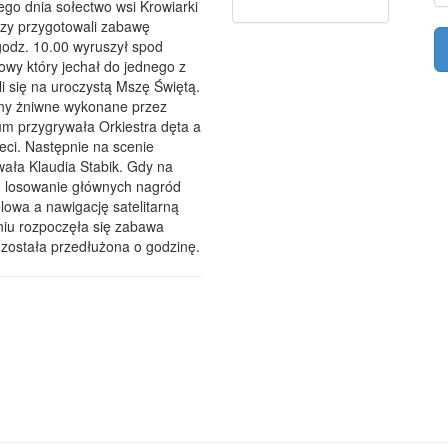
ego dnia sołectwo wsi Krowiarki
orzy przygotowali zabawę
godz. 10.00 wyruszył spod
wy który jechał do jednego z
 się na uroczystą Mszę Świętą.
rony żniwne wykonane przez
um przygrywała Orkiestra dęta a
eci. Następnie na scenie
wała Klaudia Stabik. Gdy na
ę losowanie głównych nagród
elowa a nawigację satelitarną
niu rozpoczęła się zabawa
 została przedłużona o godzinę.