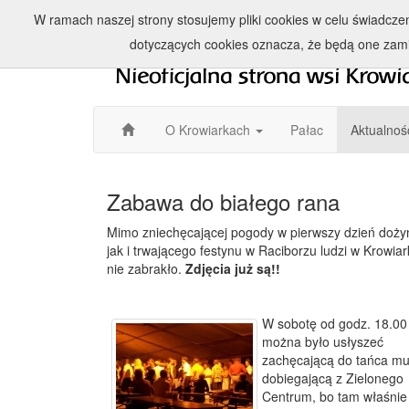
W ramach naszej strony stosujemy pliki cookies w celu świadcz
dotyczących cookies oznacza, że będą one zam
O Krowiarkach
Pałac
Aktualnoś
Zabawa do białego rana
Mimo zniechęcającej pogody w pierwszy dzień doży
jak i trwającego festynu w Raciborzu ludzi w Krowia
nie zabrakło.
Zdjęcia już są!!
W sobotę od godz. 18.00
można było usłyszeć
zachęcającą do tańca m
dobiegającą z Zielonego
Centrum, bo tam właśnie