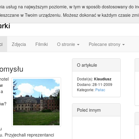
enia usług na najwyższym poziomie, w tym w sposób dostosowany do ind
ieszczane w Twoim urządzeniu. Możesz dokonać w każdym czasie zmia
ci
Zdjęcia
Filmiki
O stronie
Polecane strony
O artykule
pomysłu
hotel
Dodał(a):
Klaudiusz
Dodano: 28-11-2009
 w
Kategorie:
Pałac
 a
tów?
Poleć innym
u
. Przyjechali reprezentanci