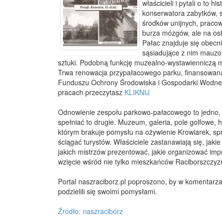
właścicieli i pytali o to h
konserwatora zabytków, s
środków unijnych, praco
burza mózgów, ale na ost
Pałac znajduje się obecn
sąsiadujące z nim mauzol
sztuki. Podobną funkcję muzealno-wystawienniczą m
Trwa renowacja przypałacowego parku, finansowan
Funduszu Ochrony Środowiska i Gospodarki Wodnej
pracach przeczytasz
KLIKNIJ
Odnowienie zespołu parkowo-pałacowego to jedno, a 
spełniać to drugie. Muzeum, galeria, pole golfowe, 
którym brakuje pomysłu na ożywienie Krowiarek, spr
ściągać turystów. Właściciele zastanawiają się, jaki
jakich mistrzów prezentować, jakie organizować imp
wzięcie wśród nie tylko mieszkańców Raciborszczyzny
Portal naszraciborz.pl poproszono, by w komentarza
podzielili się swoimi pomysłami.
Źródło: naszracibórz