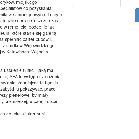
istoryków, miejskiego
pecjalistów od pozyskania
wników samorządowych. To była
ateczne decyzje jeszcze czas.
ie w remoncie, podobnie jak
eum, które stanie się galerią
a spełniać parter budowli.
a z środków Wojewódzkiego
 w Katowicach. Więcej o
ustalenie funkcji, jaką ma
hotel, SPA to wstępne założenia,
awienie, że miejsce to będzie
e zabytki tu pokazywać, prace
rezy plenerowe, by miały
, ale szerzej, w całej Polsce.
ch do tekstu internauci