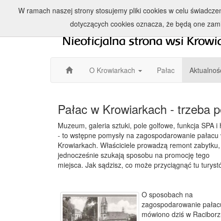
W ramach naszej strony stosujemy pliki cookies w celu świadcz
dotyczących cookies oznacza, że będą one zam
O Krowiarkach
Pałac
Aktualnoś
Pałac w Krowiarkach - trzeba 
Muzeum, galeria sztuki, pole golfowe, funkcja SPA i 
- to wstępne pomysły na zagospodarowanie pałacu
Krowiarkach. Właściciele prowadzą remont zabytku,
jednocześnie szukają sposobu na promocję tego
miejsca. Jak sądzisz, co może przyciągnąć tu turys
O sposobach na
zagospodarowanie pałac
mówiono dziś w Raciborzu