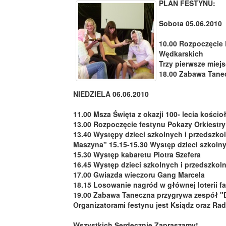
PLAN FESTYNU:
Sobota 05.06.2010
10.00 Rozpoczęci
Wędkarskich
Trzy pierwsze miej
18.00 Zabawa Tane
NIEDZIELA
06.06.2010
11.00 Msza Święta z okazji 100- lecia kościo
13.00 Rozpoczęcie festynu Pokazy Orkiestr
13.40 Występy dzieci szkolnych i przedszko
Maszyna" 15.15-15.30 Występ dzieci szkoln
15.30 Występ kabaretu Piotra Szefera
16.45 Występ dzieci szkolnych i przedszkol
17.00 Gwiazda wieczoru Gang Marcela
18.15 Losowanie nagród w głównej loterii f
19.00 Zabawa Taneczna przygrywa zespół "
Organizatorami festynu jest Ksiądz oraz Rad
Wszystkich Serdecznie Zapraszamy!