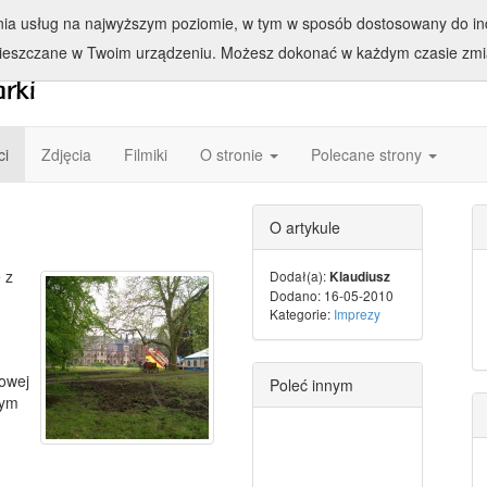
enia usług na najwyższym poziomie, w tym w sposób dostosowany do ind
ieszczane w Twoim urządzeniu. Możesz dokonać w każdym czasie zmia
ci
Zdjęcia
Filmiki
O stronie
Polecane strony
O artykule
 z
Dodał(a):
Klaudiusz
Dodano: 16-05-2010
Kategorie:
Imprezy
mowej
Poleć innym
nym