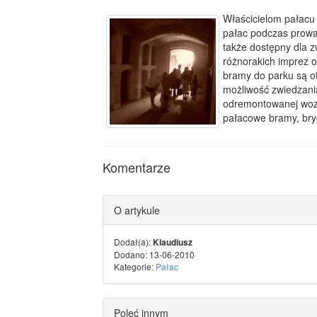
Właścicielom pałacu
pałac podczas prowa
także dostępny dla 
różnorakich imprez 
bramy do parku są ot
możliwość zwiedzani
odremontowanej woz
pałacowe bramy, bryc
Komentarze
O artykule
Dodał(a):
Klaudiusz
Dodano: 13-06-2010
Kategorie:
Pałac
Poleć innym