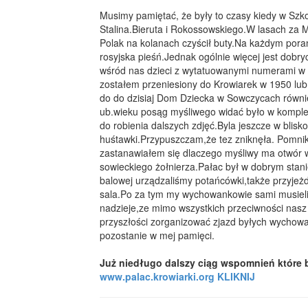
Musimy pamiętać, że były to czasy kiedy w Szko
Stalina.Bieruta i Rokossowskiego.W lasach za 
Polak na kolanach czyścił buty.Na każdym por
rosyjska pieśń.Jednak ogólnie więcej jest dob
wśród nas dzieci z wytatuowanymi numerami w
zostałem przeniesiony do Krowiarek w 1950 lub
do do dzisiaj Dom Dziecka w Sowczycach równie
ub.wieku posąg myśliwego widać było w komplec
do robienia dalszych zdjęć.Byla jeszcze w blisk
huśtawki.Przypuszczam,że tez zniknęła. Pomnik 
zastanawiałem się dlaczego myśliwy ma otwór wlo
sowieckiego żołnierza.Pałac był w dobrym stani
balowej urządzaliśmy potańcówki,także przyjeż
sala.Po za tym my wychowankowie sami musieli
nadzieje,ze mimo wszystkich przeciwności nasz
przyszłości zorganizować zjazd byłych wychow
pozostanie w mej pamięci.
Już niedługo dalszy ciąg wspomnień które 
www.palac.krowiarki.org KLIKNIJ