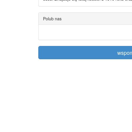
Polub nas
wspom