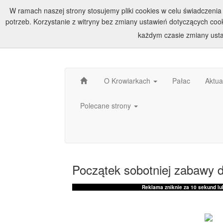
W ramach naszej strony stosujemy pliki cookies w celu świadczen
potrzeb. Korzystanie z witryny bez zmiany ustawień dotyczących c
każdym czasie zmiany usta
O Krowiarkach
Pałac
Aktua
Polecane strony
Początek sobotniej zabawy 
Reklama zniknie za
10
sekund lub