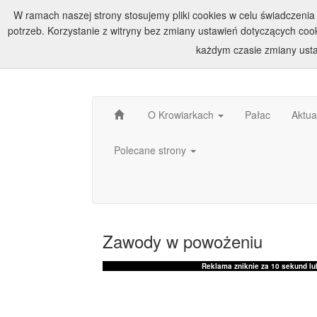
W ramach naszej strony stosujemy pliki cookies w celu świadczen
potrzeb. Korzystanie z witryny bez zmiany ustawień dotyczących c
każdym czasie zmiany usta
O Krowiarkach
Pałac
Aktua
Polecane strony
Zawody w powożeniu
Reklama zniknie za
10
sekund lub