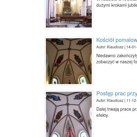
dużymi krokami jubi
Kościół pomalo
Autor: Klaudiusz | 14-01
Niedawno zakończyły
zobaczyć w naszej fot
Postęp prac prz
Autor: Klaudiusz | 11-12
Dalej trwają prace p
efekty.