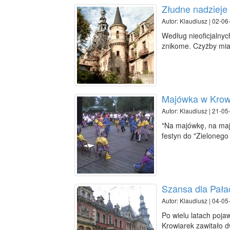
Złudne nadzieje
Autor: Klaudiusz | 02-06
Według nieoficjalnyc
znikome. Czyżby miał
Majówka w Krow
Autor: Klaudiusz | 21-05
"Na majówkę, na maj
festyn do "Zielonego
Szansa dla Pała
Autor: Klaudiusz | 04-05
Po wielu latach poja
Krowiarek zawitało 