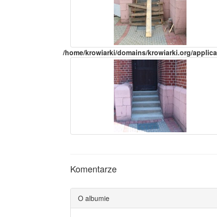
/home/krowiarki/domains/krowiarki.org/applica
Komentarze
O albumie