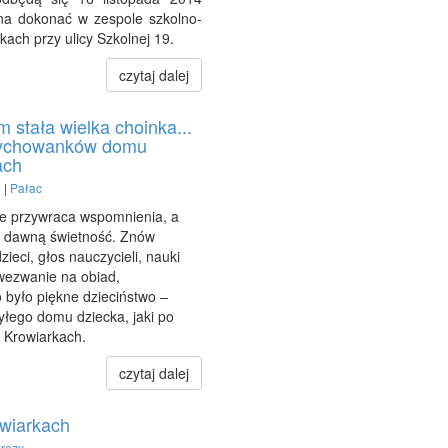
na dokonać w zespole szkolno-
ach przy ulicy Szkolnej 19.
czytaj dalej
am stała wielka choinka...
wychowanków domu
ach
 |
Pałac
nie przywraca wspomnienia, a
 dawną świetność. Znów
zieci, głos nauczycieli, nauki
 wezwanie na obiad,
o było piękne dzieciństwo –
ego domu dziecka, jaki po
w Krowiarkach.
czytaj dalej
wiarkach
rezy