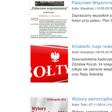
Palacowe Wspomni
Autor: Klaudiusz | 10-05-2015
Zapraszamy wszystkich ju
festyn przy palacu. Plan
Krowiarki maja nowe
Autor: Klaudiusz | 09-03-2015
Szesnastoletnia kadencje
Zdzislaw Kozub. 24 luteg
odbylo sie zebranie wiej
oraz Rady Soleckiej
Wybory samorządo
Autor: ToAr | 07-11-2014 |
Wi
Wybory samorządowe o