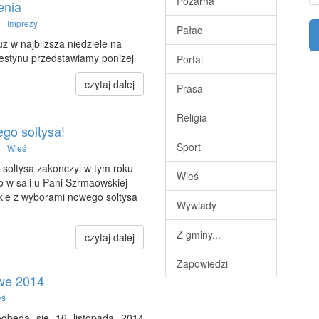
Pożarna
enia
 |
Imprezy
Pałac
z w najblizsza niedziele na
 festynu przedstawiamy ponizej
Portal
czytaj dalej
Prasa
Religia
go soltysa!
Sport
 |
Wieś
 soltysa zakonczyl w tym roku
Wieś
o w sali u Pani Szrmaowskiej
skie z wyborami nowego soltysa
Wywiady
Z gminy...
czytaj dalej
Zapowiedzi
we 2014
eś
dbędą się 16 listopada 2014