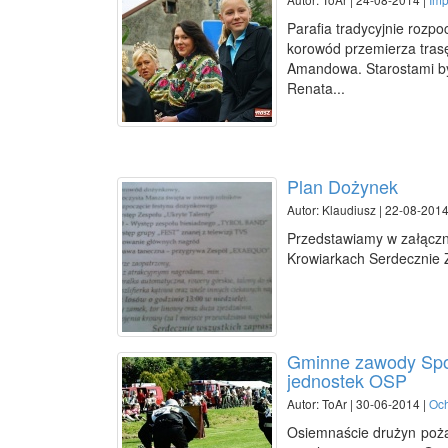
Parafia tradycyjnie rozp
korowód przemierza tras
Amandowa. Starostami by
Renata...
Plan Dożynek
Autor: Klaudiusz | 22-08-2014
Przedstawiamy w załączn
Krowiarkach Serdecznie
Gminne zawody Spo
jednostek OSP
Autor: ToAr | 30-06-2014 |
Och
Osiemnaście drużyn poża