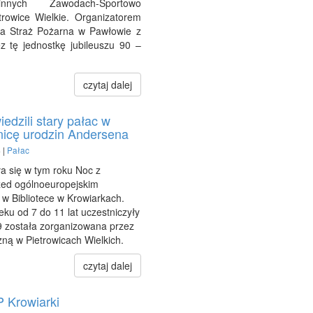
nnych Zawodach-Sportowo
rowice Wielkie. Organizatorem
a Straż Pożarna w Pawłowie z
z tę jednostkę jubileuszu 90 –
czytaj dalej
iedzili stary pałac w
nicę urodzin Andersena
 |
Pałac
a się w tym roku Noc z
zed ogólnoeuropejskim
 w Bibliotece w Krowiarkach.
eku od 7 do 11 lat uczestniczyły
 9 została zorganizowana przez
zną w Pietrowicach Wielkich.
czytaj dalej
 Krowiarki