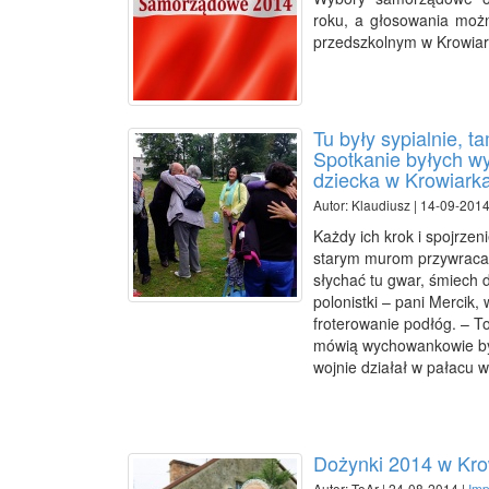
roku, a głosowania moż
przedszkolnym w Krowiark
Tu były sypialnie, t
Spotkanie byłych 
dziecka w Krowiark
Autor: Klaudiusz | 14-09-2014
Każdy ich krok i spojrze
starym murom przywraca
słychać tu gwar, śmiech d
polonistki – pani Mercik,
froterowanie podłóg. – T
mówią wychowankowie był
wojnie działał w pałacu 
Dożynki 2014 w Kro
Autor: ToAr | 24-08-2014 |
Imp