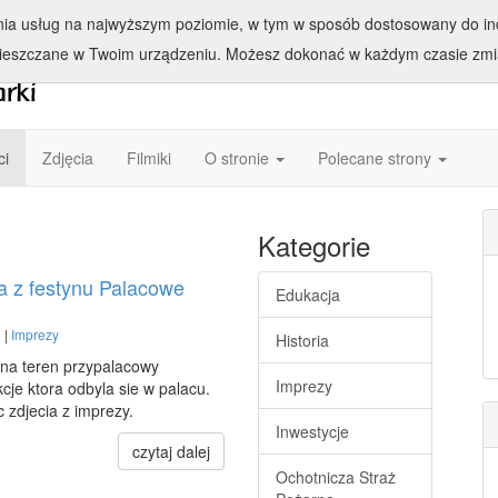
enia usług na najwyższym poziomie, w tym w sposób dostosowany do ind
ieszczane w Twoim urządzeniu. Możesz dokonać w każdym czasie zmia
ci
Zdjęcia
Filmiki
O stronie
Polecane strony
Kategorie
na z festynu Palacowe
Edukacja
 |
Imprezy
Historia
 na teren przypalacowy
Imprezy
kcje ktora odbyla sie w palacu.
 zdjecia z imprezy.
Inwestycje
czytaj dalej
Ochotnicza Straż