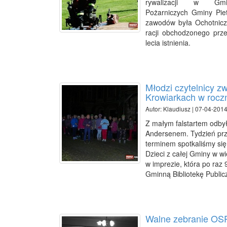
rywalizacji w Gmi
Pożarniczych Gminy Piet
zawodów była Ochotnicz
racji obchodzonego prze
lecia istnienia.
Młodzi czytelnicy zw
Krowiarkach w rocz
Autor: Klaudiusz | 07-04-2014
Z małym falstartem odbył
Andersenem. Tydzień pr
terminem spotkaliśmy się
Dzieci z całej Gminy w wi
w imprezie, która po raz
Gminną Bibliotekę Public
Walne zebranie OSP