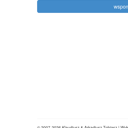
wspom
© 2007-2026 Klaudiusz & Arkadiusz Tobiasz | Wy