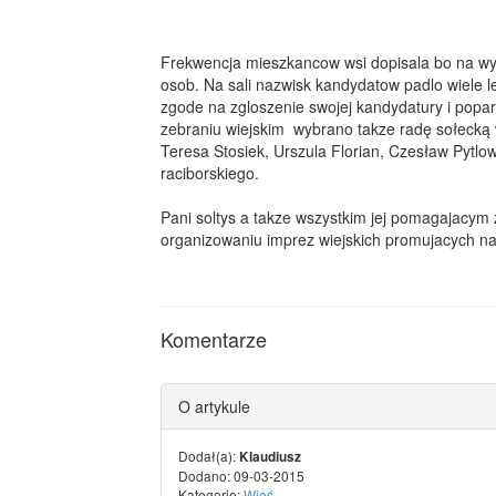
Frekwencja mieszkancow wsi dopisala bo na wy
osob. Na sali nazwisk kandydatow padlo wiele l
zgode na zgloszenie swojej kandydatury i popa
zebraniu wiejskim wybrano takze radę sołecką
Teresa Stosiek, Urszula Florian, Czesław Pytlow
raciborskiego.
Pani soltys a takze wszystkim jej pomagajacym
organizowaniu imprez wiejskich promujacych nas
Komentarze
O artykule
Dodał(a):
Klaudiusz
Dodano: 09-03-2015
Kategorie:
Wieś