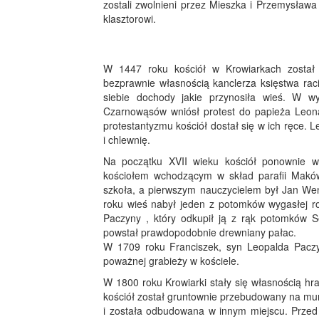
zostali zwolnieni przez Mieszka i Przemysława
klasztorowi.
W 1447 roku kościół w Krowiarkach został 
bezprawnie własnością kanclerza księstwa rac
siebie dochody jakie przynosiła wieś. W 
Czarnowąsów wniósł protest do papieża Leona
protestantyzmu kościół dostał się w ich ręce.
i chlewnię.
Na początku XVII wieku kościół ponownie wróc
kościołem wchodzącym w skład parafii Makó
szkoła, a pierwszym nauczycielem był Jan Wen
roku wieś nabył jeden z potomków wygasłej ro
Paczyny , który odkupił ją z rąk potomków S
powstał prawdopodobnie drewniany pałac.
W 1709 roku Franciszek, syn Leopalda Pacz
poważnej grabieży w kościele.
W 1800 roku Krowiarki stały się własnością h
kościół został gruntownie przebudowany na mu
i została odbudowana w innym miejscu. Przed