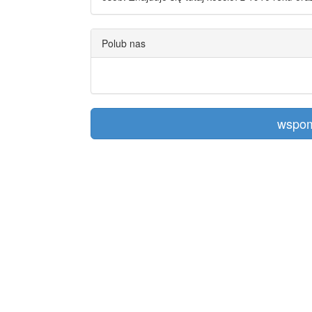
Polub nas
wspom