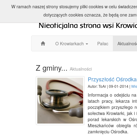
W ramach naszej strony stosujemy pliki cookies w celu świadcz
dotyczących cookies oznacza, że będą one zam
O Krowiarkach
Pałac
Aktualnoś
Z gminy...
Aktualności
Przyszłość Ośrodka
Autor: ToAr | 09-01-2014 |
Wi
Informacja o odejściu n
latach pracy, lekarza i
początkiem przyszłego r
sołectwa Krowiarki, jak i
porad lekarskich w Oś
Mieszkańców obiegła r
zamknięciu Ośrodka.