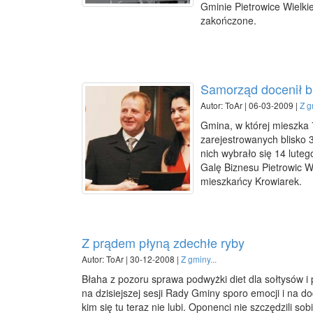
Gminie Pietrowice Wielkie
zakończone.
Samorząd docenił 
Autor: ToAr | 06-03-2009 |
Z g
Gmina, w której mieszka
zarejestrowanych blisko 
nich wybrało się 14 lute
Galę Biznesu Pietrowic Wi
mieszkańcy Krowiarek.
Z prądem płyną zdechłe ryby
Autor: ToAr | 30-12-2008 |
Z gminy...
Błaha z pozoru sprawa podwyżki diet dla sołtysów i 
na dzisiejszej sesji Rady Gminy sporo emocji i na do
kim się tu teraz nie lubi. Oponenci nie szczędzili sob