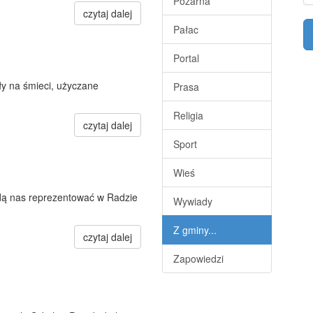
Pożarna
czytaj dalej
Pałac
Portal
ły na śmieci, użyczane
Prasa
Religia
czytaj dalej
Sport
Wieś
ędą nas reprezentować w Radzie
Wywiady
Z gminy...
czytaj dalej
Zapowiedzi