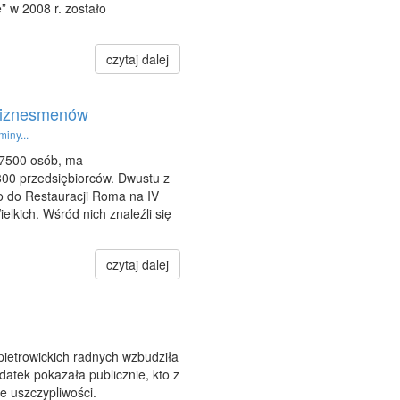
” w 2008 r. zostało
czytaj dalej
biznesmenów
miny...
 7500 osób, ma
300 przedsiębiorców. Dwustu z
go do Restauracji Roma na IV
elkich. Wśród nich znaleźli się
czytaj dalej
pietrowickich radnych wzbudziła
datek pokazała publicznie, kto z
ie uszczypliwości.