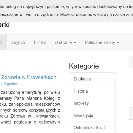
enia usług na najwyższym poziomie, w tym w sposób dostosowany do ind
ieszczane w Twoim urządzeniu. Możesz dokonać w każdym czasie zmia
ci
Zdjęcia
Filmiki
O stronie
Polecane strony
Kategorie
 Zdrowia w Krowiarkach
Edukacja
eś
,
Z gminy...
Historia
a zasłużoną emeryturę, po wielu
nternisty Pana Mariana Kolegi z
Imprezy
oku, zaniepokoiła mieszkańców
 innych sołectw korzystających z
Inwestycje
rodku Zdrowia w Krowiarkach.
ównież pogłoska o całkowitym
Ochotnicza Straż