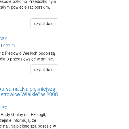
Zespole Szkolno-Przedszkolnym
ałym powiecie raciborskim,
czytaj dalej
icze
 |
Z gminy...
 z Pietrowic Wielkich podpiszą
dla 3 przedsięwzięć w gminie.
czytaj dalej
rsu na „Najpiękniejszą
etrowice Wielkie” w 2008
miny...
Rady Gminy ds. Ekologii,
zejmie informują, że
 na „Najpiękniejszą posesję w