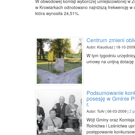
W obwodowej komisji wyborczej umiejscowionej w 
w Krowiarkach odnotowano najniższą frekwencję w c
która wynosiła 24,51%.
Centrum zmieni obl
Autor: Klaudiusz | 18-10-2009
W tym tygodniu urzędnicy
umowy na unijną dotację 
Podsumowanie konku
posesję w Gminie Pi
r.
Autor: ToAr | 06-03-2009 |
Z g
Wójt Gminy oraz Komisja 
Rolnictwa i Leśnictwa upr
postępowanie konkursowe