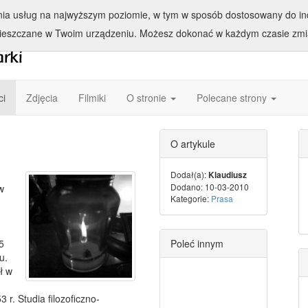
enia usług na najwyższym poziomie, w tym w sposób dostosowany do ind
ieszczane w Twoim urządzeniu. Możesz dokonać w każdym czasie zmia
ci
Zdjęcia
Filmiki
O stronie
Polecane strony
O artykule
Dodał(a):
Klaudiusz
Dodano: 10-03-2010
w
Kategorie:
Prasa
5
Poleć innym
u.
ł w
r. Studia filozoficzno-