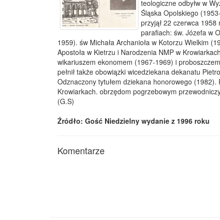
teologiczne odbyłw w 
Śląska Opolskiego (1953
przyjął 22 czerwca 1958 
parafiach: św. Józefa w
1959). św Michała Archanioła w Kotorzu Wielkim (
Apostoła w Kietrzu i Narodzenia NMP w Krowiarkac
wikariuszem ekonomem (1967-1969) i proboszczem
pełnił także obowiązki wicedziekana dekanatu Pietr
Odznaczony tytułem dziekana honorowego (1982). 
Krowiarkach. obrzędom pogrzebowym przewodniczył 
(G.S)
Źródło: Gość Niedzielny wydanie z 1996 roku
Komentarze