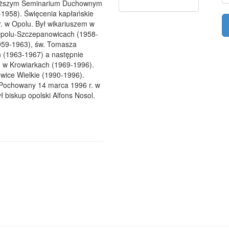
Wyższym Seminarium Duchownym
-1958). Święcenia kapłańskie
r. w Opolu. Był wikariuszem w
 Opolu-Szczepanowicach (1958-
1959-1963), św. Tomasza
h (1963-1967) a następnie
 w Krowiarkach (1969-1996).
owice Wielkie (1990-1996).
Pochowany 14 marca 1996 r. w
biskup opolski Alfons Nosol.