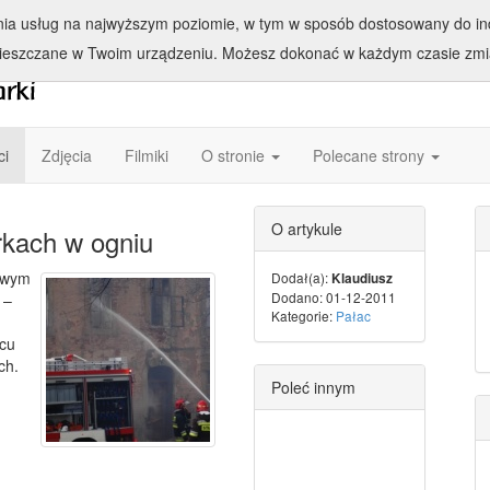
enia usług na najwyższym poziomie, w tym w sposób dostosowany do ind
ieszczane w Twoim urządzeniu. Możesz dokonać w każdym czasie zmia
ci
Zdjęcia
Filmiki
O stronie
Polecane strony
O artykule
rkach w ogniu
owym
Dodał(a):
Klaudiusz
Dodano: 01-12-2011
 –
Kategorie:
Pałac
scu
ch.
Poleć innym