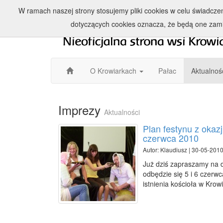
W ramach naszej strony stosujemy pliki cookies w celu świadcz
dotyczących cookies oznacza, że będą one zam
O Krowiarkach
Pałac
Aktualnoś
Imprezy
Aktualności
Plan festynu z okazj
czerwca 2010
Autor: Klaudiusz | 30-05-2010
Już dziś zapraszamy na 
odbędzie się 5 i 6 czerwc
istnienia kościoła w Krow