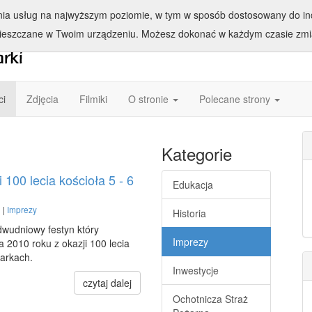
enia usług na najwyższym poziomie, w tym w sposób dostosowany do ind
ieszczane w Twoim urządzeniu. Możesz dokonać w każdym czasie zmia
ci
Zdjęcia
Filmiki
O stronie
Polecane strony
Kategorie
i 100 lecia kościoła 5 - 6
Edukacja
 |
Imprezy
Historia
dwudniowy festyn który
Imprezy
a 2010 roku z okazji 100 lecia
iarkach.
Inwestycje
czytaj dalej
Ochotnicza Straż