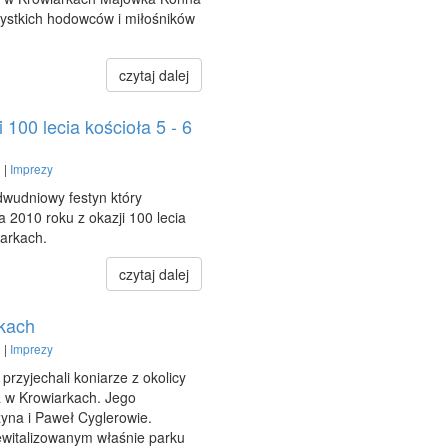
ystkich hodowców i miłośników
czytaj dalej
i 100 lecia kościoła 5 - 6
 |
Imprezy
dwudniowy festyn który
a 2010 roku z okazji 100 lecia
iarkach.
czytaj dalej
kach
 |
Imprezy
rzyjechali koniarze z okolicy
 w Krowiarkach. Jego
zyna i Paweł Cyglerowie.
ewitalizowanym właśnie parku