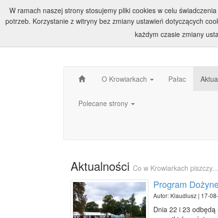
W ramach naszej strony stosujemy pliki cookies w celu świadczen
potrzeb. Korzystanie z witryny bez zmiany ustawień dotyczących c
każdym czasie zmiany usta
O Krowiarkach
Pałac
Aktua
Polecane strony
Aktualności
Co w Krowiarkach piszczy...
Program Dożynek
Autor: Klaudiusz | 17-08
Dnia 22 i 23 odbędą 